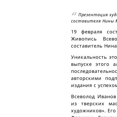
в
к
Презентация худ
составителя Нины
е
19 февраля сос
Живопись Всев
П
составитель Нина
Уникальность это
р
выпуске этого 
последовательно
е
авторскими под
издания с успехо
с
Всеволод Иванов
с
из тверских ма
художников». Его