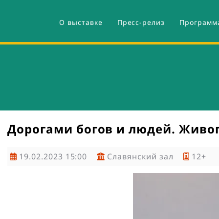
Перейти
М
к
е
О выставке
Пресс-релиз
Программ
Основная
основному
н
содержанию
ю
навигация
Дорогами богов и людей. Живо
19.02.2023 15:00
Славянский зал
12+