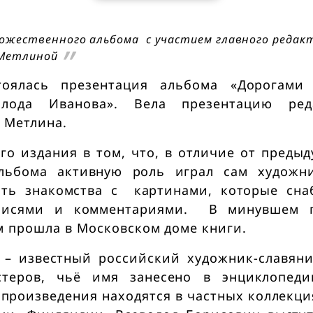
ожественного альбома с участием главного редак
 Метлиной
тоялась презентация альбома «Дорогами
олода Иванова». Вела презентацию ред
 Метлина.
го издания в том, что, в отличие от преды
альбома активную роль играл сам художни
сть знакомства с картинами, которые сн
писями и комментариями. В минувшем г
м прошла в Московском доме книги.
 – известный российский художник-славяни
стеров, чьё имя занесено в энциклопеди
 произведения находятся в частных коллекци