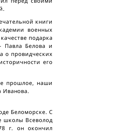
пил перед своими
й.
мечательной книги
Академии военных
 качестве подарка
- Павла Белова и
а о провидческих
историчности его
ше прошлое, наши
а Иванова.
оде Беломорске. С
се школы Всеволод
8 г. он окончил