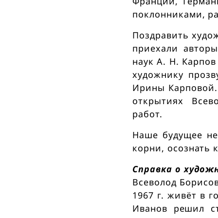
-
Франции, Герман
поклонниками, ра
р
Поздравить худож
приехали авторы
е
наук А. Н. Карпо
художнику прозв
л
Ирины Карповой.
открытиях Всево
и
работ.
з
Наше будущее не
корни, осознать 
П
Справка о худож
Всеволод Борисов
р
1967 г. живёт в 
Иванов решил с