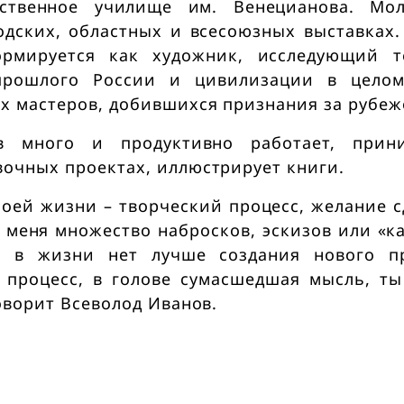
ественное училище им. Венецианова. Мо
одских, областных и всесоюзных выставках.
ормируется как художник, исследующий т
прошлого России и цивилизации в цело
х мастеров, добившихся признания за рубеж
в много и продуктивно работает, прин
вочных проектах, иллюстрирует книги.
моей жизни – творческий процесс, желание 
 меня множество набросков, эскизов или «ка
о в жизни нет лучше создания нового пр
 процесс, в голове сумасшедшая мысль, ты
говорит Всеволод Иванов.