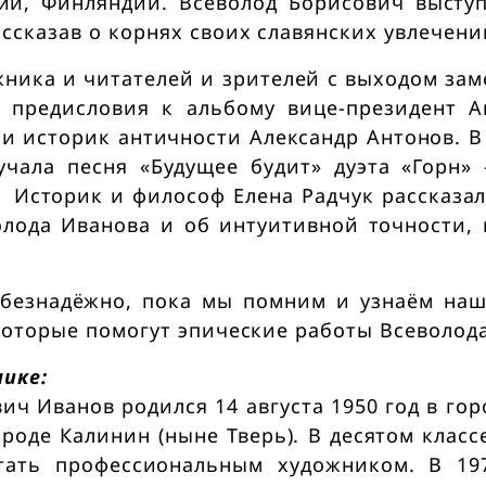
ии, Финляндии. Всеволод Борисович высту
ссказав о корнях своих славянских увлечени
ника и читателей и зрителей с выходом за
 предисловия к альбому вице-президент 
в и историк античности Александр Антонов. В
учала песня «Будущее будит» дуэта «Горн» 
 Историк и философ Елена Радчук рассказал
лода Иванова и об интуитивной точности, 
безнадёжно, пока мы помним и узнаём на
которые помогут эпические работы Всеволод
нике:
ич Иванов родился 14 августа 1950 год в гор
городе Калинин (ныне Тверь). В десятом клас
тать профессиональным художником. В 197