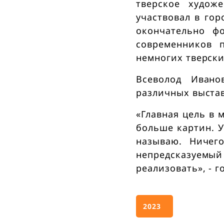
о
тверское худож
участвовал в гор
г
окончательно ф
современников 
р
немногих тверски
Всеволод Ивано
а
различных выста
м
«Главная цель в 
больше картин. У
м
называю. Ничег
непредсказуемый
а
реализовать», - 
В
2023