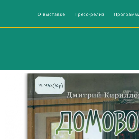
Перейти
М
к
е
О выставке
Пресс-релиз
Программ
Основная
основному
н
содержанию
ю
навигация
О