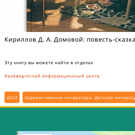
П
р
Кириллов Д. А. Домовой: повесть-сказка 
е
с
Эту книгу вы можете найти в отделах
с
Краеведческий информационный центр
-
2023
Художественная литература. Детская литерат
р
е
Тверская областная универсальная научная библиотека 