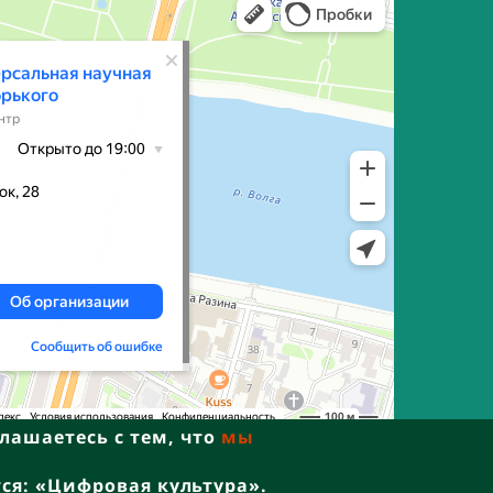
лашаетесь с тем, что
мы
© 2026 Тверская областная библиотека им. А.М. Горького
тся: «Цифровая культура».