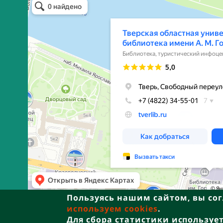
л
Библиотека в Твери
и
з
П
р
о
г
Пользуясь нашим сайтом, вы сог
р
используем cookies
.
Д
ля сбора статистики используе